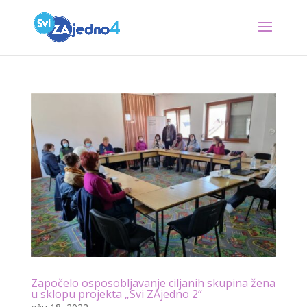
Započelo osposobljavanje ciljanih skupina žena
u sklopu projekta „Svi ZAjedno 2“