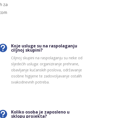
h za
itom
Koje usluge su na raspolaganju

ciljnoj skupini?
Ciljnoj skupini na raspolaganju su neke od
sljedećih usluga: organiziranje prehrane,
obavljanje kućanskih poslova, održavanje
osobne higijene te zadovoljavanje ostalih
svakodnevnih potreba.
Koliko osoba je zaposleno u

sklopu projekta?