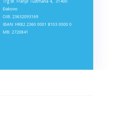
Trg dr. Franje Tuđmana 4, 31400
Đakovo
OIB: 23632093169
IBAN: HR82 2360 0001 8103 0000 0
MB: 2720841