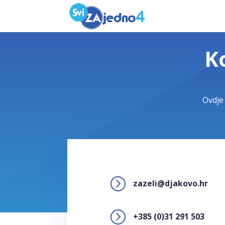
K
Ovdje 
=
zazeli@djakovo.hr
=
+385 (0)31 291 503