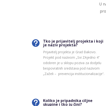
U n
pro
Tko je prijavitelj projekta i koji

je naziv projekta?
Prijavitelj projekta je Grad Đakovo.
Projekt pod nazivom „Svi ZAjedno 4“
odobren je u sklopu poziva za dodjelu
bespovratnih sredstava pod nazivom
„Zaželi – prevencija institucionalizacije“.
Koliko je pripadnika ciljne

skupine i tko ju čini?