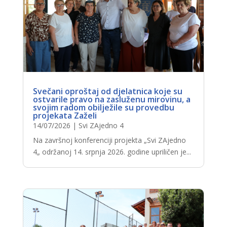
Svečani oproštaj od djelatnica koje su
ostvarile pravo na zasluženu mirovinu, a
svojim radom obilježile su provedbu
projekata Zaželi
14/07/2026
|
Svi ZAjedno 4
Na završnoj konferenciji projekta „Svi ZAjedno
4„ održanoj 14. srpnja 2026. godine upriličen je...