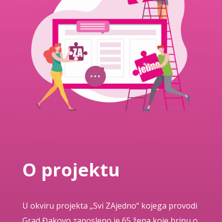
O projektu
U okviru projekta „Svi ZAjedno“ kojega provodi
Grad Đakovo zaposleno je 65 žena koje brinu o