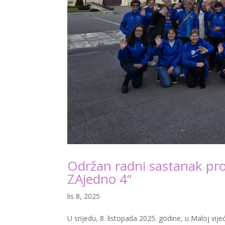
Održan radni sastanak proj
ZAjedno 4“
lis 8, 2025
U srijedu, 8. listopada 2025. godine, u Maloj vij