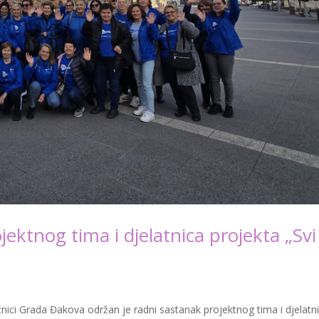
ektnog tima i djelatnica projekta „Svi
ećnici Grada Đakova održan je radni sastanak projektnog tima i djelatn