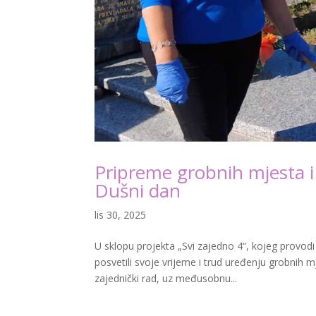
Pripreme grobnih mjesta i 
Dušni dan
lis 30, 2025
U sklopu projekta „Svi zajedno 4“, kojeg provodi 
posvetili svoje vrijeme i trud uređenju grobnih m
zajednički rad, uz međusobnu...