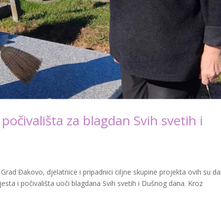
počivališta za blagdan Svih svetih i
Grad Đakovo, djelatnice i pripadnici ciljne skupine projekta ovih su d
jesta i počivališta uoči blagdana Svih svetih i Dušnog dana. Kroz