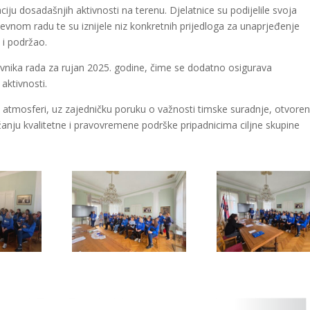
ciju dosadašnjih aktivnosti na terenu. Djelatnice su podijelile svoja
evnom radu te su iznijele niz konkretnih prijedloga za unaprjeđenje
 i podržao.
evnika rada za rujan 2025. godine, čime se dodatno osigurava
aktivnosti.
oj atmosferi, uz zajedničku poruku o važnosti timske suradnje, otvore
žanju kvalitetne i pravovremene podrške pripadnicima ciljne skupine