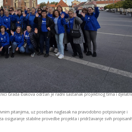
ećnici Grada Đakova održan je radni sastanak projektnog tima i djelatn
ivnim pitanjima, uz poseban naglasak na pravodobno potpisivanje i
a osiguranje stabilne provedbe projekta i pridržavanje svih propisani