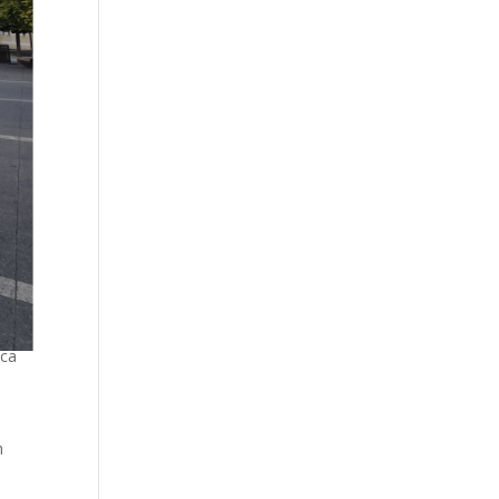
ica
h