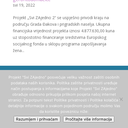
svi 19, 2022
Projekt „Svi ZAjedno 2“ se uspješno privodi kraju na
području Grada Đakova i prigradskih naselja. Ukupna
financijska vrijednost projekta iznosi 4.877.630,00 kuna
uz stopostotno financiranje sredstvima Europskog
socijalnog fonda u sklopu programa zapošljavanja
žena...
2023. Zaželi - Svi ZAjedno | Grad Đakovo | Sva prava
Projekt "Svi ZAjedno" posvećuje veliku važnost zaštiti osobnih
pridržana. | Stranicu izradio:
Studio Kajba
podataka naših korisnika. Politika zaštite privatnosti uređuje
način postupanja s informacijama koje Projekt "Svi ZAjedno"
obrađuje odnosno prikuplja prilikom posjeta našoj internet
stranici. Za potpuni tekst Politike privatnosti i Politike kolačića i
detaljnije informacije o svakom pojedinom području molimo Vas
da koristite poveznicu niže:
Razumijem i prihvaćam
Pročitajte više informacija