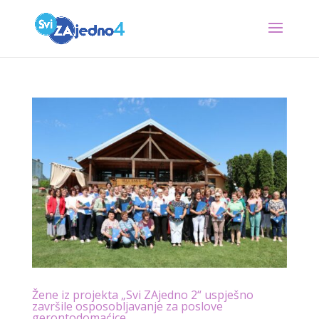
Žene iz projekta „Svi ZAjedno 2“ uspješno
završile osposobljavanje za poslove
gerontodomaćice