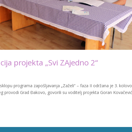
ija projekta „Svi ZAjedno 2“
sklopu programa zapošljavanja „Zaželi“ – faza II održana je 3. kolov
g provodi Grad Đakovo, govorili su voditelj projekta Goran Kovačević