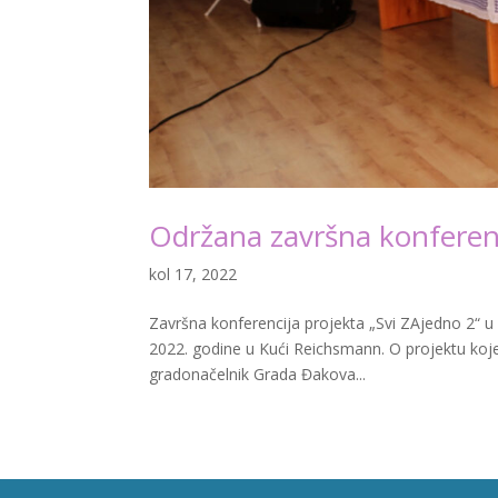
Održana završna konferenc
kol 17, 2022
Završna konferencija projekta „Svi ZAjedno 2“ u 
2022. godine u Kući Reichsmann. O projektu koje
gradonačelnik Grada Đakova...