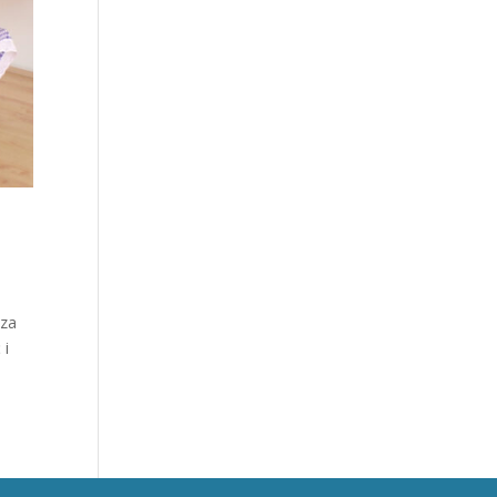
oza
 i