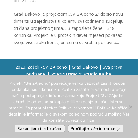
pro 21, 2021
Grad Đakovo je projektom „Svi ZAjedno 2“ dobio novu
dimenziju zajedništva u kojemu svakodnevno sudjeluju
tri člana projektnog tima, 53 zaposlene žene i 318
korisnika. Projekt je u proteklih devet mjeseci pokazao
svoju višestruku korist, pri čemu se vratila pozitivna...
2023. Zaželi - Svi ZAjedno | Grad Đakovo | Sva prava
pridržana. | Stranicu izradio:
Studio Kajba
Projekt "Svi ZAjedno" posvećuje veliku važnost zaštiti osobnih
podataka naših korisnika. Politika zaštite privatnosti uređuje
način postupanja s informacijama koje Projekt "Svi ZAjedno"
obrađuje odnosno prikuplja prilikom posjeta našoj internet
stranici. Za potpuni tekst Politike privatnosti i Politike kolačića i
detaljnije informacije o svakom pojedinom području molimo Vas
da koristite poveznicu niže:
Razumijem i prihvaćam
Pročitajte više informacija