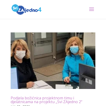
Podjela božićnica projektnom timu i
djelatnicama na projektu „Svi ZAjedno 2“