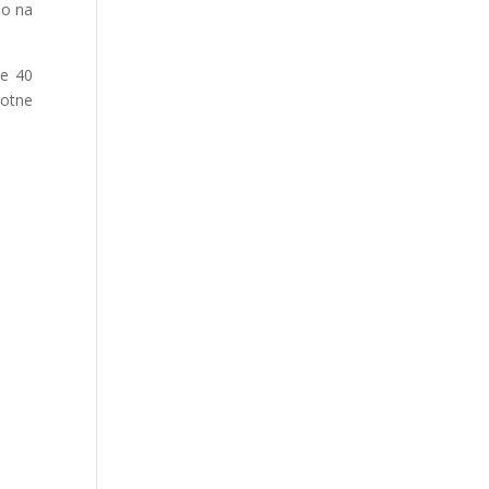
ao na
će 40
votne