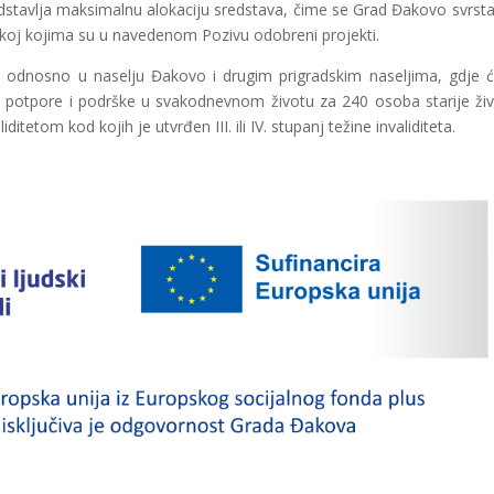
predstavlja maksimalnu alokaciju sredstava, čime se Grad Đakovo svrst
koj kojima su u navedenom Pozivu odobreni projekti.
 odnosno u naselju Đakovo i drugim prigradskim naseljima, gdje 
gu potpore i podrške u svakodnevnom životu za 240 osoba starije ži
itetom kod kojih je utvrđen III. ili IV. stupanj težine invaliditeta.