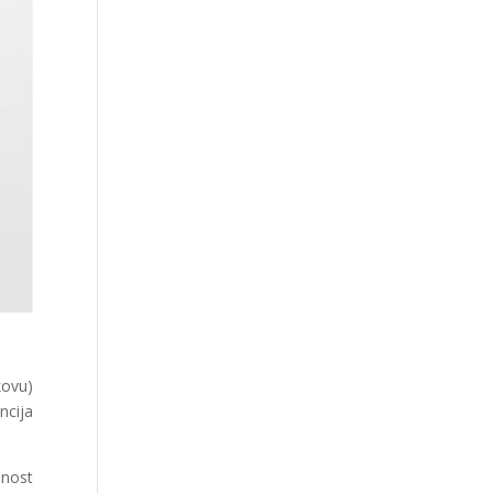
kovu)
ncija
dnost