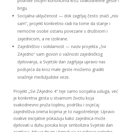
podrške svojim korisnicima kroz svakodnevne geste i
brigu.
Socijalna uključenost — dok zagrljaj često znači „nisi
sam“, projekt konkretno radi na tome da starije i
nemoćne osobe ostanu povezane s društvom i
zajednicom, a ne izolirane.
Zajedništvo i solidarnost — naziv projekta „Svi
ZAjedno“ sam govori o važnosti zajedničkog
djelovanja, a Svjetski dan zagrljaja upravo nas
podsjeća da kroz male geste možemo graditi
snažnije međuljudske veze.
Projekt „Svi ZAjedno 4“ nije samo socijalna usluga, već
je konkretna gesta u stvarnom životu koja
svakodnevno pruža toplinu, podršku i osjećaj
zajedništva onima kojima je to najpotrebnije. Upravo
ovakve inicijative pokazuju kako zajednica može
djelovati u duhu poruka koje simbolizira Svjetski dan
zagrljaja, biti uz druge i brinuti se za njihove potrebe.