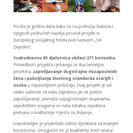
Prošla je godina dana kako se na području Đakova i
njegovih područnih naselja provodi projekt iz
Europskog socijalnog fonda pod nazivom „Svi
ZAjedno“.
Svakodnevno 65 djelatnica obilazi 271 korisnika.
Provedbom projekta rješavaju se dva temeljna
prioriteta:
zapošljavanje dugotrajno nezaposlenih
žena i poboljšanje životnog standarda starijih i
osoba
u nepovoljnom položaju. Ovaj projekt je od
velike važnosti za našu zajednicu jer se potiče
zapošljavanje, pomaže najugroženijim skupinama,
zajedničkim snagama se naša lokalna zajednica
pretvara u kvalitetnije mjesto za življenje.
Uspostavljen je prijateljski odnos djelatnica sa krajnjim
korisnicima, omogućen im je kvalitetniji život unutar