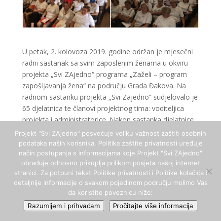
U petak, 2. kolovoza 2019. godine održan je mjesečni
radni sastanak sa svim zaposlenim ženama u okviru
projekta „Svi ZAjedno“ programa „Zaželi – program
zapošljavanja žena“ na području Grada Đakova. Na
radnom sastanku projekta „Svi Zajedno“ sudjelovalo je
65 djelatnica te članovi projektnog tima: voditeljica
projekta i administratorice. Nakon sastanka djelatnice
su predavale svu dokumentaciju za tekući mjesec.
Projekt "Svi ZAjedno" posvećuje veliku važnost zaštiti osobnih
podataka naših korisnika. Politika zaštite privatnosti uređuje
način postupanja s informacijama koje Projekt "Svi ZAjedno"
obrađuje odnosno prikuplja prilikom posjeta našoj internet
stranici. Za potpuni tekst Politike privatnosti i Politike kolačića i
2023. Zaželi - Svi ZAjedno | Grad Đakovo | Sva prava
detaljnije informacije o svakom pojedinom području molimo Vas
da koristite poveznicu niže:
pridržana. | Stranicu izradio:
Studio Kajba
Razumijem i prihvaćam
Pročitajte više informacija