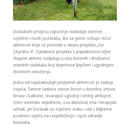
Dolaskom proljeća započinje razdoblje obnove,
svježine i novih početaka, što se jasno očituje i kroz
aktivnosti koje se provode u okviru projekta „Svi
ZAjedno 4“. Djelatnice projekta s pripadnicima ciljne
skupine aktivno sudjeluju u nizu korisnih i društveno
vrijednih zadataka koji doprinose ljepšem i ugodnijem
životnom okruženju.
Jedna od najistaknutijih proljetnih aktivnosti je sadnja
cvijeća. Šarene sadnice unose živost u dvorišta, vrtove,
terase i balkone, stvarajući ugodniji i vedriji ambijent.
Osim estetske vrijednosti, ova aktivnost ima i terapijski
učinak, jer boravak na svježem zraku i rad s biljkama
pozitivno utječu na raspoloženje i opće zdravlje
korisnika.