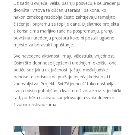
Uz sadnju cvijeća, veliku pažnju posvećuje se uređenju
dvorišta i vrtova te čišćenju terasa i balkona, koji
nakon zimskog razdoblja često zahtijevaju temeljito
čišćenje i pripremu za toplije dane. Djelatnice projekta
s korisnicima marljivo rade na pospremanju, pranju
površina i uređenju prostora kako bi postali ugodno
mjesto za boravak i opuštanje.
Sve navedene aktivnosti imaju višestruku vrijednost.
Osim što doprinose ljepšem i urednijem okolišu, one
potiču socijalnu uključenost, jačaju međuljudske
odnose te korisnicima pružaju osjećaj korisnosti i
zadovoljstva. Projekt „Svi ZAjedno 4“ tako nastavlja
svoju misiju poboljšanja kvalitete života kroz zajednički
rad, podršku i aktivno sudjelovanje u svakodnevnim
životnim aktivnostima.