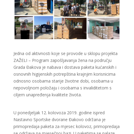
Jedna od aktivnosti koje se provode u sklopu projekta
ZAŽELI – Program zapošljavanja žena na području
Grada Đakova je nabava i dostava paketa kućanskih i
osnovnih higijenskih potrepština krajnjim korisnicima
odnosno osobama starije životne dobi, osobama u
nepovoljnom položaju i osobama s invaliditetom s
ciljem unapređenja kvalitete života.
U ponedjeljak 12. kolovoza 2019. godine ispred
Nastavno Sportske dvorane Đakovo održana je
primopredaja paketa za mjesec kolovoz, primopredaja
se održava na mjesečnoj bazi. U paketima se nalaze