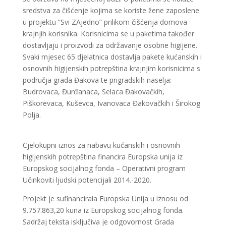
sredstva za čišćenje kojima se koriste žene zaposlene
u projektu “Svi ZAjedno” prilikom čišćenja domova
krajnjih korisnika. Korisnicima se u paketima također
dostavljaju i proizvodi za održavanje osobne higijene.
Svaki mjesec 65 djelatnica dostavlja pakete kućanskih i
osnovnih higijenskih potrepština krajnjim korisnicima s
područja grada Đakova te prigradskih naselja:
Budrovaca, Đurđanaca, Selaca Đakovačkih,
Piškorevaca, Kuševca, Ivanovaca Đakovačkih i Širokog
Polja.
Cjelokupni iznos za nabavu kućanskih i osnovnih
higijenskih potrepština financira Europska unija iz
Europskog socijalnog fonda – Operativni program
Učinkoviti ljudski potencijali 2014.-2020.
Projekt je sufinancirala Europska Unija u iznosu od
9.757.863,20 kuna iz Europskog socijalnog fonda.
Sadržaj teksta isključiva je odgovornost Grada