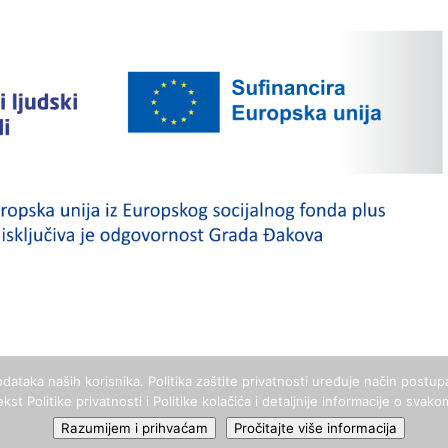
dataka naših korisnika. Politika zaštite privatnosti uređuje način post
tekst Politike privatnosti i Politike kolačića i detaljnije informacije o s
rava pridržana. | Stranicu izradio:
Studio Kajba
Razumijem i prihvaćam
Pročitajte više informacija