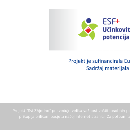
Projekt "Svi ZAjedno" posvećuje veliku važnost zaštiti osobnih po
prikuplja prilikom posjeta našoj internet stranici. Za potpuni 
2023. Zaželi - Svi ZAjedno | Grad Đakovo | Sva p