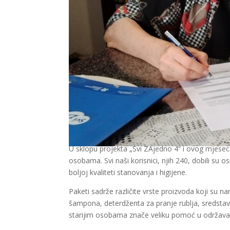
U sklopu projekta „Svi ZAjedno 4“ i ovog mjesec
osobama. Svi naši korisnici, njih 240, dobili su
boljoj kvaliteti stanovanja i higijene.
Paketi sadrže različite vrste proizvoda koji su 
šampona, deterdženta za pranje rublja, sredstava 
starijim osobama znače veliku pomoć u održavan