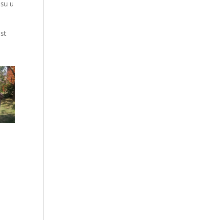
 su u
ost