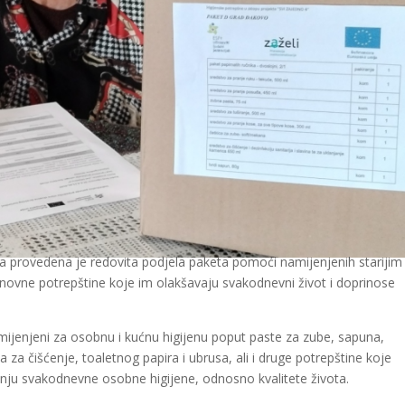
a provedena je redovita podjela paketa pomoći namijenjenih starijim
 osnovne potrepštine koje im olakšavaju svakodnevni život i doprinose
namijenjeni za osobnu i kućnu higijenu poput paste za zube, sapuna,
za čišćenje, toaletnog papira i ubrusa, ali i druge potrepštine koje
ju svakodnevne osobne higijene, odnosno kvalitete života.