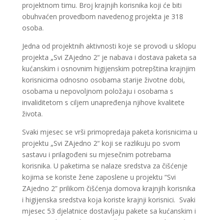
projektnom timu. Broj krajnjih korisnika koji će biti
obuhvaćen provedbom navedenog projekta je 318
osoba.
Jedna od projektnih aktivnosti koje se provodi u sklopu
projekta „Svi ZAjedno 2“ je nabava i dostava paketa sa
kućanskim i osnovnim higijenskim potrepština krajnjim
korisnicima odnosno osobama starije životne dobi,
osobama u nepovoljnom položaju i osobama s
invaliditetom s ciljem unapređenja njihove kvalitete
života.
Svaki mjesec se vrši primopredaja paketa korisnicima u
projektu „Svi ZAjedno 2“ koji se razlikuju po svom
sastavu i prilagođeni su mjesečnim potrebama
korisnika. U paketima se nalaze sredstva za čišćenje
kojima se koriste žene zaposlene u projektu “Svi
ZAjedno 2” prilikom čišćenja domova krajnjih korisnika
i higijenska sredstva koja koriste krajnji korisnici. Svaki
mjesec 53 djelatnice dostavljaju pakete sa kućanskim i