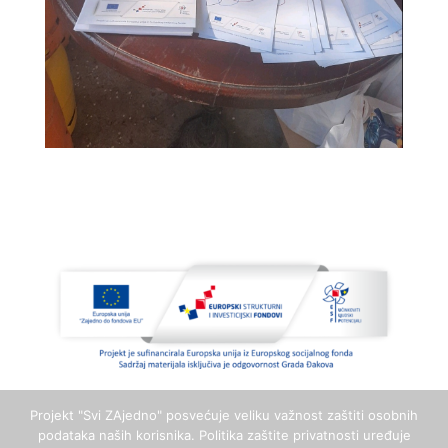
Projekt "Svi ZAjedno" posvećuje veliku važnost zaštiti osobnih
podataka naših korisnika. Politika zaštite privatnosti uređuje