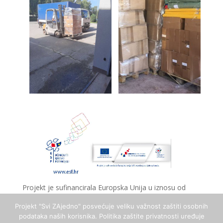
Projekt je sufinancirala Europska Unija u iznosu od
9.757.863,20 kuna iz Europskog socijalnog fonda.
Projekt "Svi ZAjedno" posvećuje veliku važnost zaštiti osobnih
Sadržaj teksta isključiva je odgovornost Grada Đakova.
podataka naših korisnika. Politika zaštite privatnosti uređuje