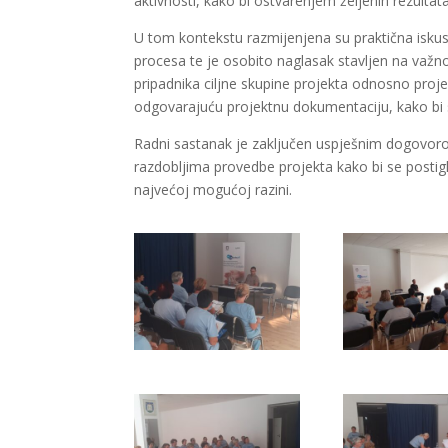
aktivnosti, kako bi ostvarenjem željenih rezulta
U tom kontekstu razmijenjena su praktična iskusta
procesa te je osobito naglasak stavljen na važ
pripadnika ciljne skupine projekta odnosno proje
odgovarajuću projektnu dokumentaciju, kako bi se
Radni sastanak je zaključen uspješnim dogovorom
razdobljima provedbe projekta kako bi se postigli
najvećoj mogućoj razini.