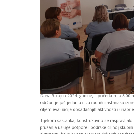
Dana 5. rujna 2024. godine, s početkom u 8:00 h
održan je još jedan u nizu radnih sastanaka izme
ciljem evaluacije dosadašnjih aktivnosti i unaprj
Tijekom sastanka, konstruktivno se raspravljal
pružanja usluge potpore i podrške ciljnoj skupin