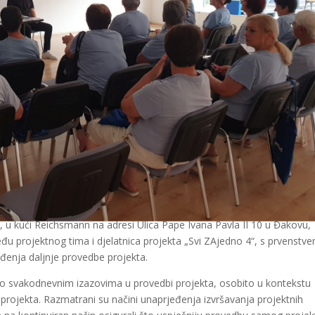
, u kući Reichsmann na adresi Ulica Pape Ivana Pavla II 10 u Đakovu,
đu projektnog tima i djelatnica projekta „Svi ZAjedno 4“, s prvenstv
eđenja daljnje provedbe projekta.
o o svakodnevnim izazovima u provedbi projekta, osobito u kontekstu
i projekta. Razmatrani su načini unaprjeđenja izvršavanja projektnih