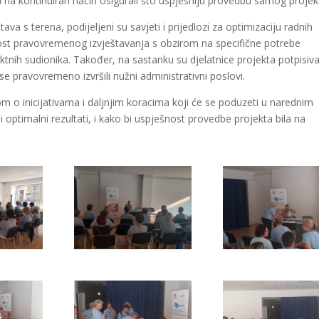
ta na kontinuiran način osigurali što uspješniju provedbu samog projek
va s terena, podijeljeni su savjeti i prijedlozi za optimizaciju radnih
nost pravovremenog izvještavanja s obzirom na specifične potrebe
ktnih sudionika. Također, na sastanku su djelatnice projekta potpisiva
 pravovremeno izvršili nužni administrativni poslovi.
 o inicijativama i daljnjim koracima koji će se poduzeti u narednim
 optimalni rezultati, i kako bi uspješnost provedbe projekta bila na