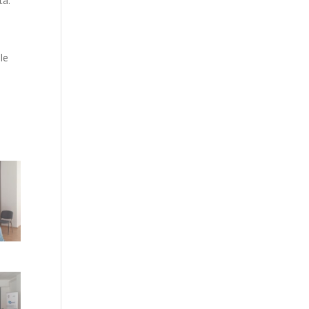
ta.
le