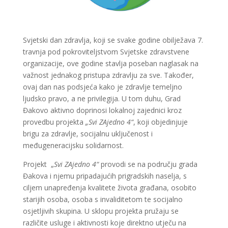
Svjetski dan zdravlja, koji se svake godine obilježava 7.
travnja pod pokroviteljstvom Svjetske zdravstvene
organizacije, ove godine stavlja poseban naglasak na
važnost jednakog pristupa zdravlju za sve. Također,
ovaj dan nas podsjeća kako je zdravlje temeljno
ljudsko pravo, a ne privilegija. U tom duhu, Grad
Đakovo aktivno doprinosi lokalnoj zajednici kroz
provedbu projekta
„Svi ZAjedno 4“
, koji objedinjuje
brigu za zdravlje, socijalnu uključenost i
međugeneracijsku solidarnost.
Projekt „
Svi ZAjedno 4“
provodi se na području grada
Đakova i njemu pripadajućih prigradskih naselja, s
ciljem unapređenja kvalitete života građana, osobito
starijih osoba, osoba s invaliditetom te socijalno
osjetljivih skupina. U sklopu projekta pružaju se
različite usluge i aktivnosti koje direktno utječu na