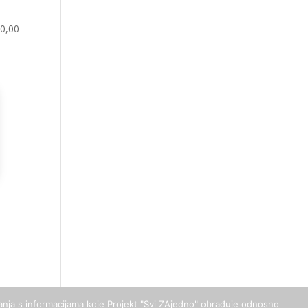
00,00
.
upanja s informacijama koje Projekt "Svi ZAjedno" obrađuje odnosno