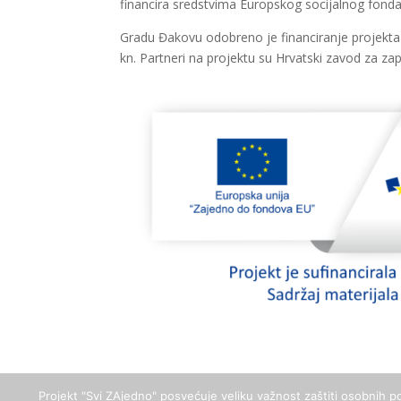
financira sredstvima Europskog socijalnog fonda
Gradu Đakovu odobreno je financiranje projekta
kn. Partneri na projektu su Hrvatski zavod za za
Projekt "Svi ZAjedno" posvećuje veliku važnost zaštiti osobnih po