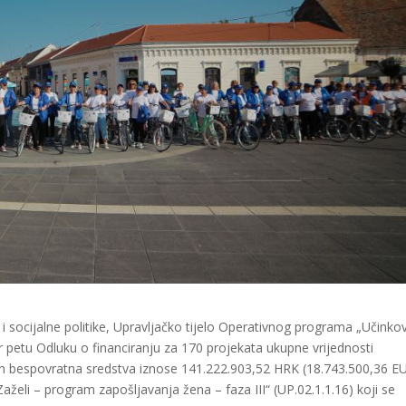
 i socijalne politike, Upravljačko tijelo Operativnog programa „Učinkov
čer petu Odluku o financiranju za 170 projekata ukupne vrijednosti
h bespovratna sredstva iznose 141.222.903,52 HRK (18.743.500,36 E
aželi – program zapošljavanja žena – faza III“ (UP.02.1.1.16) koji se