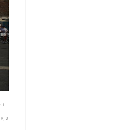
iti
UR) u