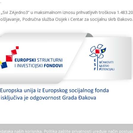
.
 „Svi ZAjedno3“ u maksimalnom iznosu prihvatljivih troškova 1.483.2
pošljavanje, Područna služba Osijek i Centar za socijalnu skrb Đakovo
dataka naših korisnika. Politika zaštite privatnosti uređuje način post