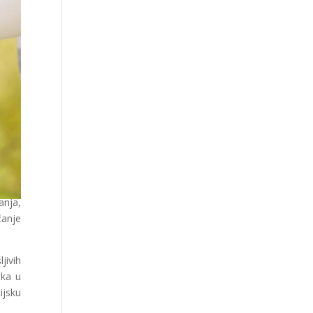
anja,
čanje
jivih
ška u
ijsku