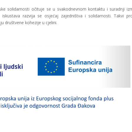
e solidarnosti očituje se u svakodnevnom kontaktu i suradnji i
skustava razvija se osjećaj zajedništva i solidarnosti. Takvi pro
u društvene kohezije u cjelini.