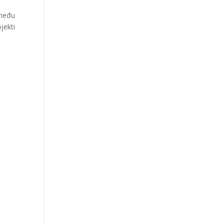
zmeđu
jekti