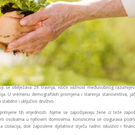
oji se obilježava 29. travnja, ističe važnost međusobnog razumijev
acija. U vremenu demografskih promjena i starenja stanovništva, ja
 stabilno i uključivo društvo.
rimjene tih vrijednosti. Njime se zapošljavaju žene iz teže zapošl
nim osobama u njihovim domovima. Korisnicima se osigurava podr
 izolacija, dok zaposlene djelatnice stječu radno iskustvo i financ