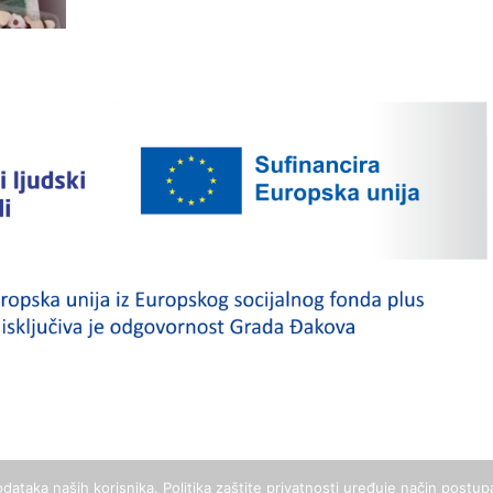
dataka naših korisnika. Politika zaštite privatnosti uređuje način post