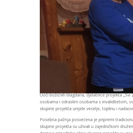
Uoči božićnih blagdana, djelatnice projekta „Svi
osobama i odraslim osobama s invaliditetom, ovi
skupine projekta unijele veselje, toplinu i nadas
Posebna pažnja posvećena je pripremi tradicionaln
skupine projekta su uživali u zajedničkom družen