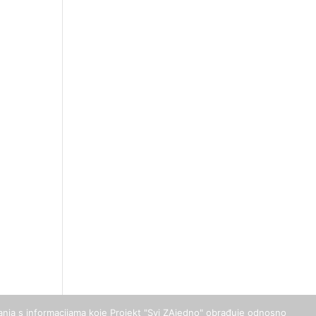
upanja s informacijama koje Projekt "Svi ZAjedno" obrađuje odnosno