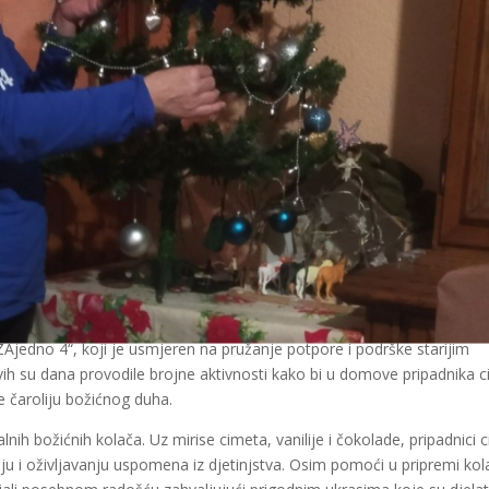
 ZAjedno 4“, koji je usmjeren na pružanje potpore i podrške starijim
h su dana provodile brojne aktivnosti kako bi u domove pripadnika ci
ve čaroliju božićnog duha.
ih božićnih kolača. Uz mirise cimeta, vanilije i čokolade, pripadnici c
ju i oživljavanju uspomena iz djetinjstva. Osim pomoći u pripremi kol