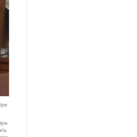
ljne
iljne
ača,