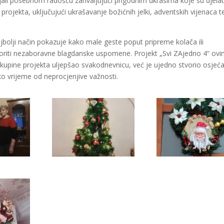
sjali posebnom radošću zahvaljujući prigodnim ukrasima koje su djela
projekta, uključujući ukrašavanje božićnih jelki, adventskih vijenaca t
najbolji način pokazuje kako male geste poput pripreme kolača ili
oriti nezaboravne blagdanske uspomene. Projekt „Svi ZAjedno 4“ ov
skupine projekta uljepšao svakodnevnicu, već je ujedno stvorio osjeća
sko vrijeme od neprocjenjive važnosti.