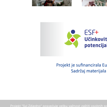
Projekt "Svi ZAjedno" posvećuje veliku važnost zaštiti osobnih po