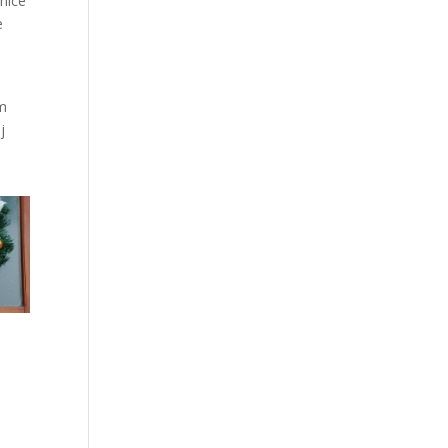
tnice
e
im
j