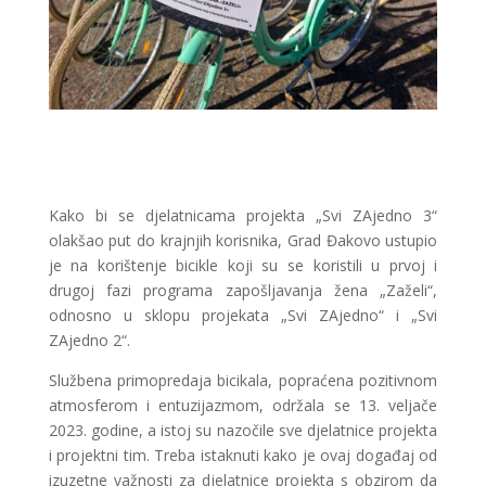
Kako bi se djelatnicama projekta „Svi ZAjedno 3“
olakšao put do krajnjih korisnika, Grad Đakovo ustupio
je na korištenje bicikle koji su se koristili u prvoj i
drugoj fazi programa zapošljavanja žena „Zaželi“,
odnosno u sklopu projekata „Svi ZAjedno“ i „Svi
ZAjedno 2“.
Službena primopredaja bicikala, popraćena pozitivnom
atmosferom i entuzijazmom, održala se 13. veljače
2023. godine, a istoj su nazočile sve djelatnice projekta
i projektni tim. Treba istaknuti kako je ovaj događaj od
izuzetne važnosti za djelatnice projekta s obzirom da