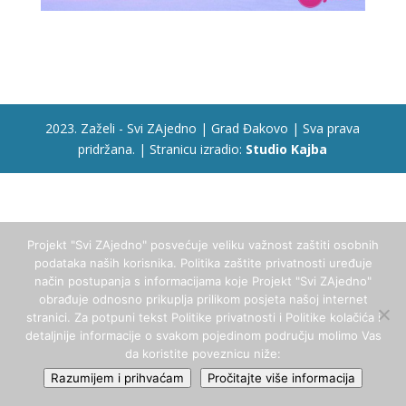
2023. Zaželi - Svi ZAjedno | Grad Đakovo | Sva prava
pridržana. | Stranicu izradio:
Studio Kajba
Projekt "Svi ZAjedno" posvećuje veliku važnost zaštiti osobnih
podataka naših korisnika. Politika zaštite privatnosti uređuje
način postupanja s informacijama koje Projekt "Svi ZAjedno"
obrađuje odnosno prikuplja prilikom posjeta našoj internet
stranici. Za potpuni tekst Politike privatnosti i Politike kolačića i
detaljnije informacije o svakom pojedinom području molimo Vas
da koristite poveznicu niže:
Razumijem i prihvaćam
Pročitajte više informacija